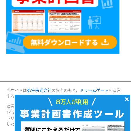
当サイトは
弥生株式会社
の協力のもと、
ドリームゲート
を運営
する(株)プロジェクトニッポンが運営・管理しています。
×
運営：(株)プロジェクトニッポン 〒160-0004 東京都新宿区四谷
1-18 綿半野原ビル別館8階
ドリームゲートは経済産業省の後援を受けて2003年4月に発足
した日本最大級の起業支援プラットフォームです。