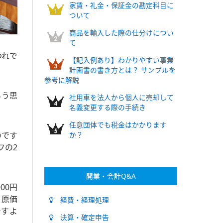
家賃・礼金・保証金の勘定科目に
ついて
商品を輸入した際の仕分けについ
て
われで
【記入例あり】わかりやすい事業
計画書の書き方とは？ サンプルを
参考に解説
いう思
社用車を法人から個人に売却して
名義変更する際の手続き
任意団体でも税金はかかります
のです
か？
フの2
開業・会計Q&A
00円
、原価
経費・経理処理
ですよ
決算・確定申告