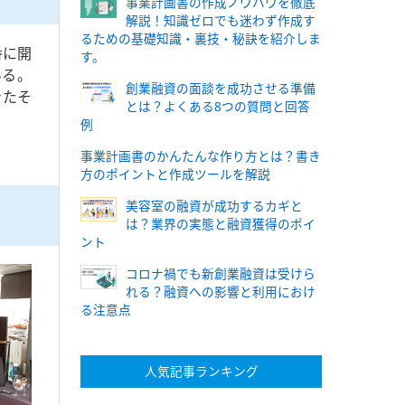
事業計画書の作成ノウハウを徹底
解説！知識ゼロでも迷わず作成す
るための基礎知識・裏技・秘訣を紹介しま
番に開
す。
いる。
創業融資の面談を成功させる準備
きたそ
とは？よくある8つの質問と回答
例
事業計画書のかんたんな作り方とは？書き
方のポイントと作成ツールを解説
美容室の融資が成功するカギと
は？業界の実態と融資獲得のポイ
ント
コロナ禍でも新創業融資は受けら
れる？融資への影響と利用におけ
る注意点
人気記事ランキング