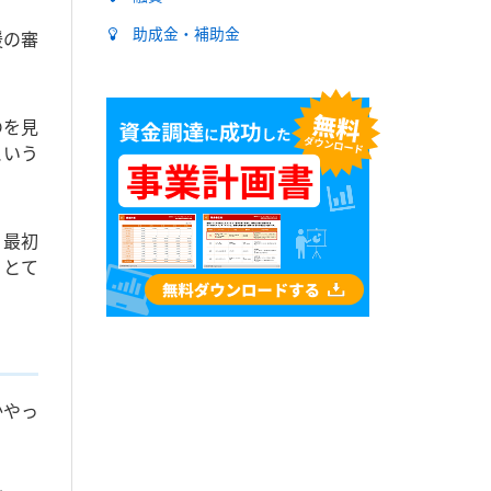
助成金・補助金
援の審
。
のを見
という
、最初
、とて
かやっ