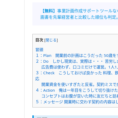
【無料】
事業計画作成サポートツールな
画書を先輩経営者と比較した順位も判定
目次
[
閉じる
]
冒頭
１：Plan 開業前の計画はこうだった 50歳
２：Do しかし現実は、実際は・・・ 苦労
広告費は使わず、口コミだけで運営。1人
３：Check こうしておけば良かった 料理
応
開業資金を使いすぎたと反省。契約ミスで
４：Action 俺は一年目をこうして切り抜
コンセプトはお腹が空いた時に友だちと訪
５：メッセージ 開業時に交わす契約の内容は