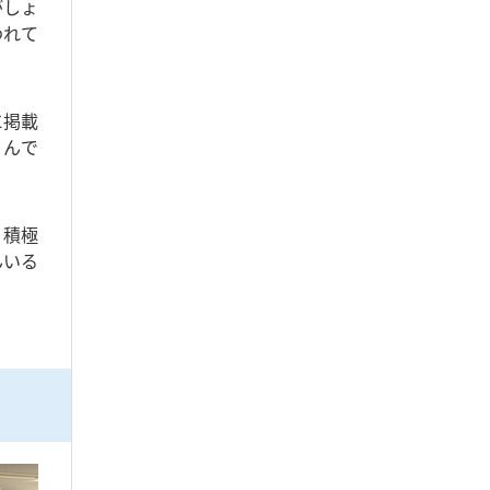
がしょ
われて
に掲載
うんで
り積極
んいる