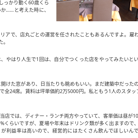
しっかり動く60歳くら
いか……と考えた時に、
キャリアで、店丸ごとの運営を任されたこともあるんですよ。雇
た。
は、やはり人生で1回は、自分でつくった店をやってみたいと
に開けた窓があり、日当たりも眺めもいい。まだ建築中だった
全24席。賃料は坪単価約2万5000円。私ともう1人のスタッ
。当店では、ディナー・ランチ両方やっていて、客単価は昼が10
は33%くらいですが、夏場や年末はドリンク類が多く出ますので
うが利益率は高いので、経営的にはたくさん飲んでほしいん