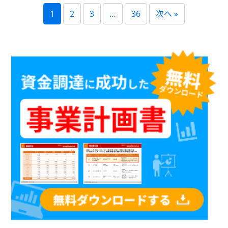
1
2
3
…
36
次へ »