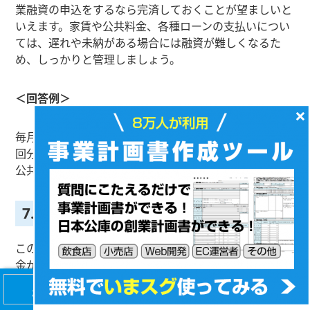
業融資の申込をするなら完済しておくことが望ましいと
いえます。家賃や公共料金、各種ローンの支払いについ
ては、遅れや未納がある場合には融資が難しくなるた
め、しっかりと管理しましょう。
＜回答例＞
×
毎月3万円の車のローン（ボーナス払いなし）があと20
回分残っていますが、返済の遅れはありません。家賃、
公共料金についても支払いの遅れはありません。
7.必要な資金と調達方法
この項目に関しては「今回の事業ではいくらぐらいの資
金が必要で、その手当てはどのように考えています
か？」という質問をされることが予想されます。
【無料】8万人が利用！
会社設立・経営
事業計画書カンタン作成
マニュアルプレゼント