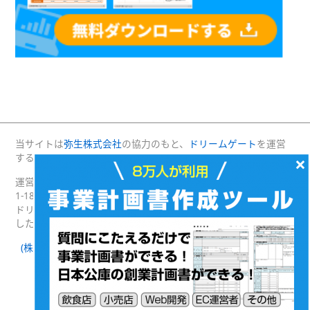
当サイトは
弥生株式会社
の協力のもと、
ドリームゲート
を運営
する(株)プロジェクトニッポンが運営・管理しています。
×
運営：(株)プロジェクトニッポン 〒160-0004 東京都新宿区四谷
1-18 綿半野原ビル別館8階
ドリームゲートは経済産業省の後援を受けて2003年4月に発足
した日本最大級の起業支援プラットフォームです。
(株)プロジェクトニッポン 会社概要
｜
ドリームゲートとは
｜
ドリームゲート公式SNS
Facebook
Twitter
(c) DREAMGATE PROJECT. ALL RIGHTS RESERVED.