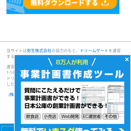
当サイトは
弥生株式会社
の協力のもと、
ドリームゲート
を運営
する(株)プロジェクトニッポンが運営・管理しています。
×
運営：(株)プロジェクトニッポン 〒160-0004 東京都新宿区四谷
1-18 綿半野原ビル別館8階
ドリームゲートは経済産業省の後援を受けて2003年4月に発足
した日本最大級の起業支援プラットフォームです。
(株)プロジェクトニッポン 会社概要
｜
ドリームゲートとは
｜
ドリームゲート公式SNS
Facebook
Twitter
(c) DREAMGATE PROJECT. ALL RIGHTS RESERVED.
【無料】8万人が利用！
会社設立・経営