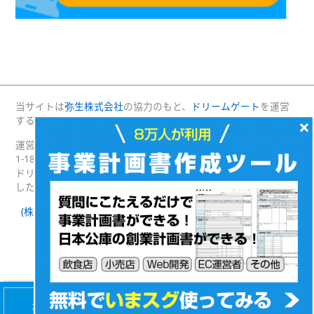
当サイトは
弥生株式会社
の協力のもと、
ドリームゲート
を運営
する(株)プロジェクトニッポンが運営・管理しています。
×
運営：(株)プロジェクトニッポン 〒160-0004 東京都新宿区四谷
1-18 綿半野原ビル別館8階
ドリームゲートは経済産業省の後援を受けて2003年4月に発足
した日本最大級の起業支援プラットフォームです。
(株)プロジェクトニッポン 会社概要
｜
ドリームゲートとは
｜
ドリームゲート公式SNS
Facebook
Twitter
(c) DREAMGATE PROJECT. ALL RIGHTS RESERVED.
【無料】8万人が利用！
会社設立・経営
事業計画書カンタン作成
マニュアルプレゼント