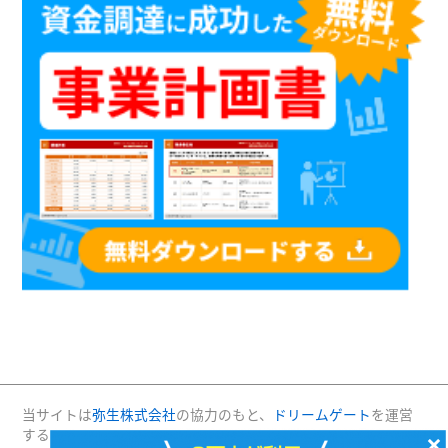
当サイトは
弥生株式会社
の協力のもと、
ドリームゲート
を運営
する(株)プロジェクトニッポンが運営・管理しています。
×