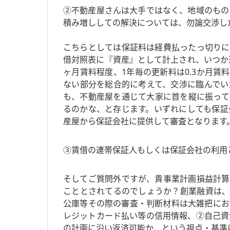
②不動産屋さんは大手ではなく、地域のもの
積み増ししての解決については、勿論交渉し
こちらとしては保証料は経費払ったっ切りに
借対照表に『資産』として計上され、いつか
ヶ月賃料程度、1年毎の更新料は0.3か月
ない部分を総合的に考えて、交渉に臨んでい
も、不動産屋を通じて大家に首を縦に振って
るのかな、と存じます。いずれにしても保証
産屋から保証会社に提供して審査となります
③賃借の連帯保証人もしくは保証会社の利用
そしてご質問外ですが、貴事業計画損益計算
こととされてるのでしょうか？創業融資は、
公庫等その際の審査・判断材料は大雑把にお
レジットカード払い等の信用情報、②自己資
の計画に沿い返済可能か、という視点・基準