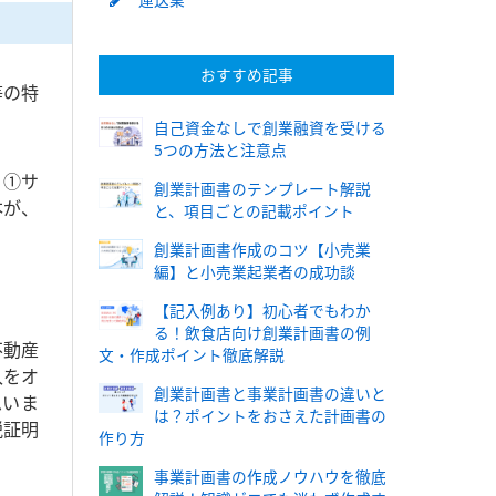
おすすめ記事
等の特
自己資金なしで創業融資を受ける
5つの方法と注意点
、①サ
創業計画書のテンプレート解説
本が、
と、項目ごとの記載ポイント
創業計画書作成のコツ【小売業
編】と小売業起業者の成功談
【記入例あり】初心者でもわか
る！飲食店向け創業計画書の例
不動産
文・作成ポイント徹底解説
入をオ
創業計画書と事業計画書の違いと
思いま
は？ポイントをおさえた計画書の
税証明
作り方
事業計画書の作成ノウハウを徹底