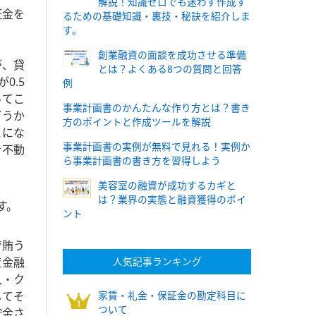
解説！知識ゼロでも迷わず作成す
証金を
るための基礎知識・裏技・秘訣を紹介しま
す。
創業融資の面談を成功させる準備
が、貸
とは？よくある8つの質問と回答
0.5
例
ってこ
事業計画書のかんたんな作り方とは？書き
どうか
方のポイントと作成ツールを解説
とにな
事業計画書の実例が無料で見れる！実例か
を不動
ら事業計画書の書き方を習得しよう
美容室の融資が成功するカギと
は？業界の実態と融資獲得のポイ
す。
ント
で賄う
策金融
人気記事ランキング
入・ク
してそ
家賃・礼金・保証金の勘定科目に
ついて
貯金さ