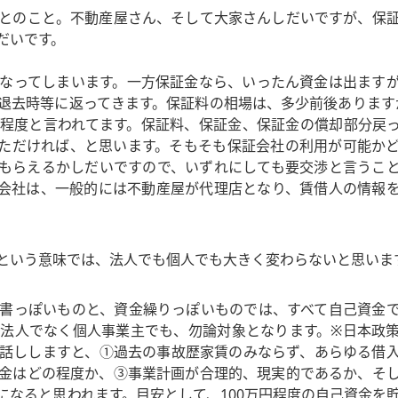
とのこと。不動産屋さん、そして大家さんしだいですが、保
だいです。
なってしまいます。一方保証金なら、いったん資金は出ます
退去時等に返ってきます。保証料の相場は、多少前後ありますが
賃料程度と言われてます。保証料、保証金、保証金の償却部分戻
ただければ、と思います。そもそも保証会社の利用が可能か
もらえるかしだいですので、いずれにしても要交渉と言うこ
会社は、一般的には不動産屋が代理店となり、賃借人の情報
。
という意味では、法人でも個人でも大きく変わらないと思いま
書っぽいものと、資金繰りっぽいものでは、すべて自己資金
法人でなく個人事業主でも、勿論対象となります。※日本政
話ししますと、①過去の事故歴家賃のみならず、あらゆる借
金はどの程度か、③事業計画が合理的、現実的であるか、そ
になると思われます。目安として、100万円程度の自己資金を