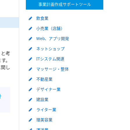
事業計画作成サポートツール
飲食業
小売業（店舗）
Web、アプリ開発
ネットショップ
うと考
ITシステム関連
ます。
に関し
マッサージ・整体
不動産業
デザイナー業
計
建設業
ライター業
理美容業
運送業