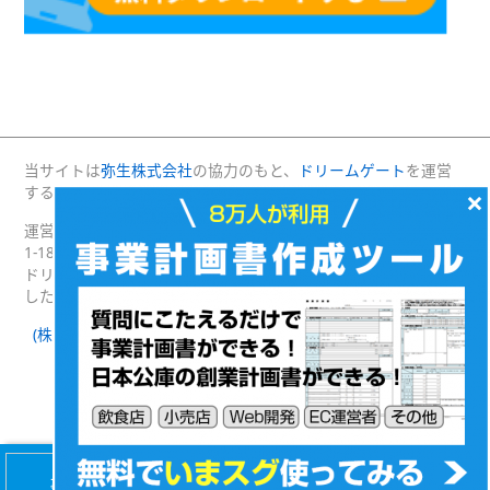
当サイトは
弥生株式会社
の協力のもと、
ドリームゲート
を運営
する(株)プロジェクトニッポンが運営・管理しています。
×
運営：(株)プロジェクトニッポン 〒160-0004 東京都新宿区四谷
1-18 綿半野原ビル別館8階
ドリームゲートは経済産業省の後援を受けて2003年4月に発足
した日本最大級の起業支援プラットフォームです。
(株)プロジェクトニッポン 会社概要
｜
ドリームゲートとは
｜
ドリームゲート公式SNS
Facebook
Twitter
(c) DREAMGATE PROJECT. ALL RIGHTS RESERVED.
【無料】8万人が利用！
会社設立・経営
事業計画書カンタン作成
マニュアルプレゼント