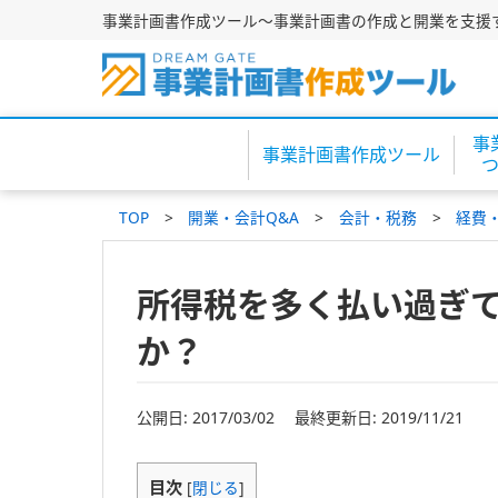
事業計画書作成ツール～事業計画書の作成と開業を支援
事
事業計画書作成ツール
TOP
開業・会計Q&A
会計・税務
経費
所得税を多く払い過ぎ
か？
公開日: 2017/03/02 最終更新日: 2019/11/21
目次
[
閉じる
]