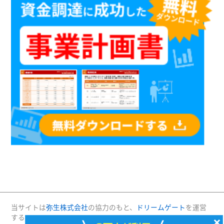
当サイトは
弥生株式会社
の協力のもと、
ドリームゲート
を運営
する(株)プロジェクトニッポンが運営・管理しています。
×