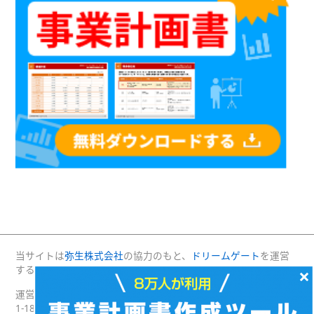
当サイトは
弥生株式会社
の協力のもと、
ドリームゲート
を運営
する(株)プロジェクトニッポンが運営・管理しています。
×
運営：(株)プロジェクトニッポン 〒160-0004 東京都新宿区四谷
1-18 綿半野原ビル別館8階