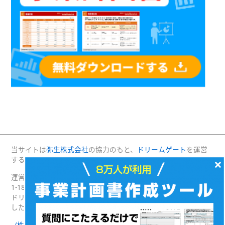
当サイトは
弥生株式会社
の協力のもと、
ドリームゲート
を運営
×
する(株)プロジェクトニッポンが運営・管理しています。
運営：(株)プロジェクトニッポン 〒160-0004 東京都新宿区四谷
1-18 綿半野原ビル別館8階
ドリームゲートは経済産業省の後援を受けて2003年4月に発足
した日本最大級の起業支援プラットフォームです。
(株)プロジェクトニッポン 会社概要
｜
ドリームゲートとは
｜