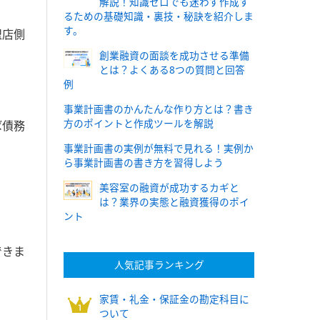
解説！知識ゼロでも迷わず作成す
るための基礎知識・裏技・秘訣を紹介しま
す。
盟店側
創業融資の面談を成功させる準備
とは？よくある8つの質問と回答
例
事業計画書のかんたんな作り方とは？書き
方のポイントと作成ツールを解説
ば債務
事業計画書の実例が無料で見れる！実例か
ら事業計画書の書き方を習得しよう
美容室の融資が成功するカギと
は？業界の実態と融資獲得のポイ
ント
できま
人気記事ランキング
家賃・礼金・保証金の勘定科目に
ついて