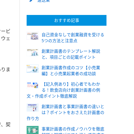
おすすめ記事
サービ
自己資金なしで創業融資を受ける
、ウェ
5つの方法と注意点
創業計画書のテンプレート解説
と、項目ごとの記載ポイント
創業計画書作成のコツ【小売業
ありま
編】と小売業起業者の成功談
【記入例あり】初心者でもわか
る！飲食店向け創業計画書の例
文・作成ポイント徹底解説
創業計画書と事業計画書の違いと
は？ポイントをおさえた計画書の
作り方
で、契
事業計画書の作成ノウハウを徹底