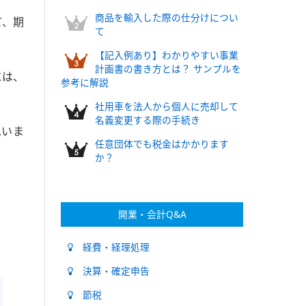
商品を輸入した際の仕分けについ
て、期
て
【記入例あり】わかりやすい事業
計画書の書き方とは？ サンプルを
には、
参考に解説
社用車を法人から個人に売却して
名義変更する際の手続き
思いま
任意団体でも税金はかかります
か？
開業・会計Q&A
経費・経理処理
決算・確定申告
節税