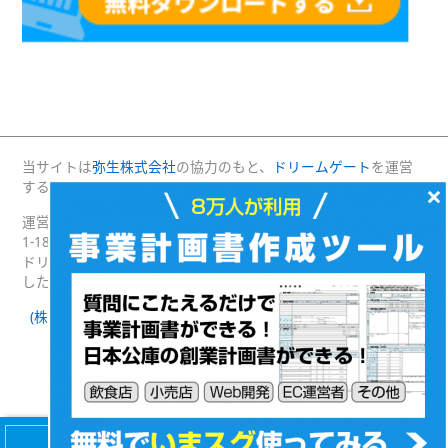
当サイトは
弥生株式会社
の協力のもと、
ドリームゲート
を運営
する(株)プロジェクトニッポンが運営・管理しています。
×
運営：(株)プロジェクトニッポン 〒160-0004 東京都新宿区四谷
1-18 綿半野原ビル別館8階
ドリームゲートは経済産業省の後援を受けて2003年4月に発足
した日本最大級の起業支援プラットフォームです。
(株)プロジェクトニッポン 会社概要
｜
ドリームゲートとは
｜
ドリームゲート公式SNS
Facebook
Twitter
(c) DREAMGATE PROJECT. ALL RIGHTS RESERVED.
【無料】8万人が利用！
会社設立・経営