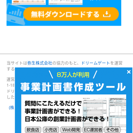
当サイトは
弥生株式会社
の協力のもと、
ドリームゲート
を運営
×
する(株)プロジェクトニッポンが運営・管理しています。
運営：(株)プロジェクトニッポン 〒160-0004 東京都新宿区四谷
1-18 綿半野原ビル別館8階
ドリームゲートは経済産業省の後援を受けて2003年4月に発足
した日本最大級の起業支援プラットフォームです。
(株)プロジェクトニッポン 会社概要
｜
ドリームゲートとは
｜
ドリームゲート公式SNS
Facebook
Twitter
(c) DREAMGATE PROJECT. ALL RIGHTS RESERVED.