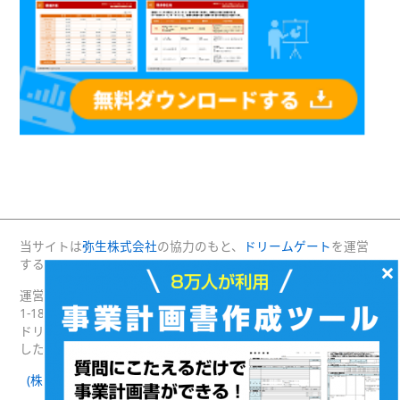
当サイトは
弥生株式会社
の協力のもと、
ドリームゲート
を運営
する(株)プロジェクトニッポンが運営・管理しています。
×
運営：(株)プロジェクトニッポン 〒160-0004 東京都新宿区四谷
1-18 綿半野原ビル別館8階
ドリームゲートは経済産業省の後援を受けて2003年4月に発足
した日本最大級の起業支援プラットフォームです。
(株)プロジェクトニッポン 会社概要
｜
ドリームゲートとは
｜
ドリームゲート公式SNS
Facebook
Twitter