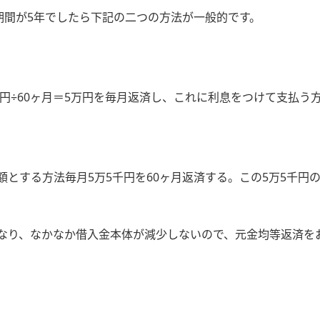
期間が5年でしたら下記の二つの方法が一般的です。
万円÷60ヶ月＝5万円を毎月返済し、これに利息をつけて支払う
とする方法毎月5万5千円を60ヶ月返済する。この5万5千円
なり、なかなか借入金本体が減少しないので、元金均等返済を