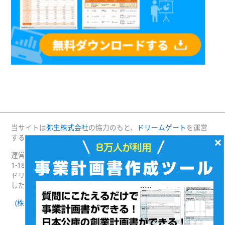
当サイトは
弥生株式会社
の協力のもと、
ドリームゲート
を運営
する(株)プロジェクトニッポンが運営・管理しています。
×
運営：(株)プロジェクトニッポン 〒160-0004 東京都新宿区四谷
1-18 綿半野原ビル別館8階
ドリームゲートは経済産業省の後援を受けて2003年4月に発足
した日本最大級の起業支援プラットフォームです。
(株)プロジェクトニッポン 会社概要
｜
ドリームゲートとは
｜
ドリームゲート公式SNS
Facebook
Twitter