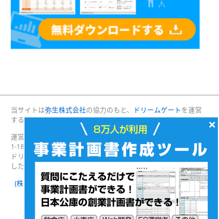
当サイトは
弥生株式会社
の協力のもと、
ドリームゲート
を運営
する(株)プロジェクトニッポンが運営・管理しています。
×
運営：(株)プロジェクトニッポン 〒160-0004 東京都新宿区四谷
1-18 綿半野原ビル別館8階
ドリームゲートは経済産業省の後援を受けて2003年4月に発足
した日本最大級の起業支援プラットフォームです。
(株)プロジェクトニッポン 会社概要
｜
ドリームゲートとは
｜
ドリームゲート公式SNS
Facebook
Twitter
(c) DREAMGATE PROJECT. ALL RIGHTS RESERVED.