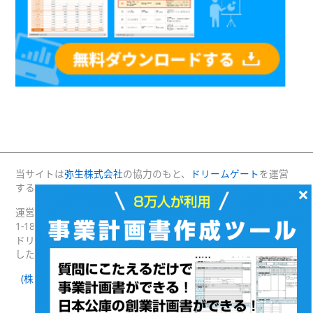
当サイトは
弥生株式会社
の協力のもと、
ドリームゲート
を運営
する(株)プロジェクトニッポンが運営・管理しています。
×
運営：(株)プロジェクトニッポン 〒160-0004 東京都新宿区四谷
1-18 綿半野原ビル別館8階
ドリームゲートは経済産業省の後援を受けて2003年4月に発足
した日本最大級の起業支援プラットフォームです。
(株)プロジェクトニッポン 会社概要
｜
ドリームゲートとは
｜
ドリームゲート公式SNS
Facebook
Twitter