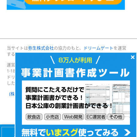
当サイトは
弥生株式会社
の協力のもと、
ドリームゲート
を運営
する(株)プロジェクトニッポンが運営・管理しています。
×
運営：(株)プロジェクトニッポン 〒160-0004 東京都新宿区四谷
1-18 綿半野原ビル別館8階
ドリームゲートは経済産業省の後援を受けて2003年4月に発足
した日本最大級の起業支援プラットフォームです。
(株)プロジェクトニッポン 会社概要
｜
ドリームゲートとは
｜
ドリームゲート公式SNS
Facebook
Twitter
(c) DREAMGATE PROJECT. ALL RIGHTS RESERVED.
【無料】8万人が利用！
会社設立・経営
事業計画書カンタン作成
マニュアルプレゼント