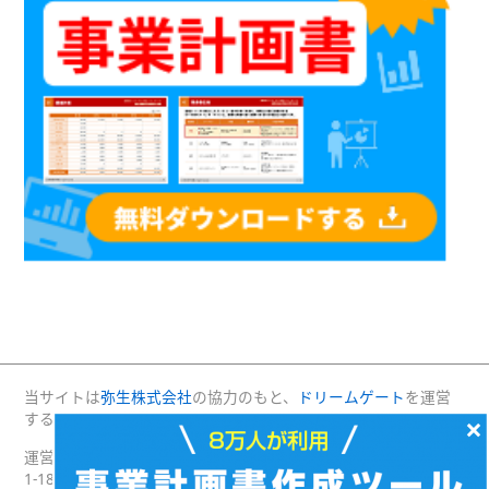
当サイトは
弥生株式会社
の協力のもと、
ドリームゲート
を運営
×
する(株)プロジェクトニッポンが運営・管理しています。
運営：(株)プロジェクトニッポン 〒160-0004 東京都新宿区四谷
1-18 綿半野原ビル別館8階