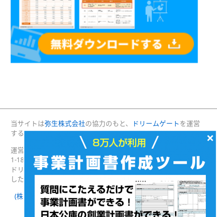
当サイトは
弥生株式会社
の協力のもと、
ドリームゲート
を運営
する(株)プロジェクトニッポンが運営・管理しています。
×
運営：(株)プロジェクトニッポン 〒160-0004 東京都新宿区四谷
1-18 綿半野原ビル別館8階
ドリームゲートは経済産業省の後援を受けて2003年4月に発足
した日本最大級の起業支援プラットフォームです。
(株)プロジェクトニッポン 会社概要
｜
ドリームゲートとは
｜
ドリームゲート公式SNS
Facebook
Twitter