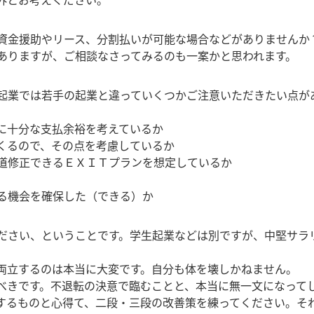
資金援助やリース、分割払いが可能な場合などがありませんか
ありますが、ご相談なさってみるのも一案かと思われます。
起業では若手の起業と違っていくつかご注意いただきたい点が
に十分な支払余裕を考えているか
くるので、その点を考慮しているか
道修正できるＥＸＩＴプランを想定しているか
る機会を確保した（できる）か
ださい、ということです。学生起業などは別ですが、中堅サラ
。
両立するのは本当に大変です。自分も体を壊しかねません。
べきです。不退転の決意で臨むことと、本当に無一文になって
するものと心得て、二段・三段の改善策を練ってください。そ