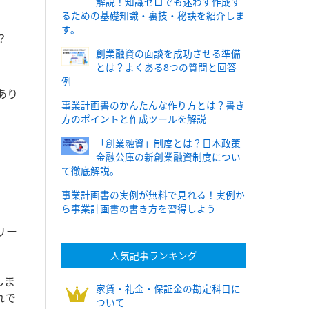
解説！知識ゼロでも迷わず作成す
るための基礎知識・裏技・秘訣を紹介しま
す。
？
創業融資の面談を成功させる準備
とは？よくある8つの質問と回答
例
あり
事業計画書のかんたんな作り方とは？書き
方のポイントと作成ツールを解説
「創業融資」制度とは？日本政策
金融公庫の新創業融資制度につい
て徹底解説。
事業計画書の実例が無料で見れる！実例か
ら事業計画書の書き方を習得しよう
リー
人気記事ランキング
しま
家賃・礼金・保証金の勘定科目に
れで
ついて