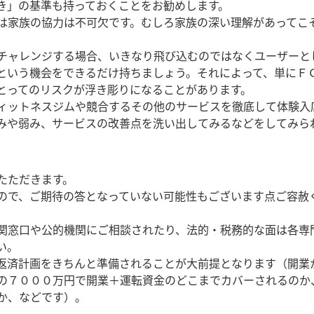
き」の基準も持っておくことをお勧めします。
は家族の協力は不可欠です。むしろ家族の深い理解があってこ
チャレンジする場合、いきなり飛び込むのではなくユーザーと
という機会をできるだけ持ちましょう。それによって、単にＦ
とってのリスクが浮き彫りになることがあります。
ィットネスジムや競合するその他のサービスを徹底して体験入
みや弱み、サービスの改善点を洗い出してみるなどをしてみら
たただきます。
ので、ご期待の答となっていない可能性もございます点ご容赦
関窓口や公的機関にご相談されたり、法的・税務的な面は各専
い。
返済計画をきちんと準備されることが大前提となります（開業
の７０００万円で開業＋運転資金のどこまでカバーされるのか
か、などです）。