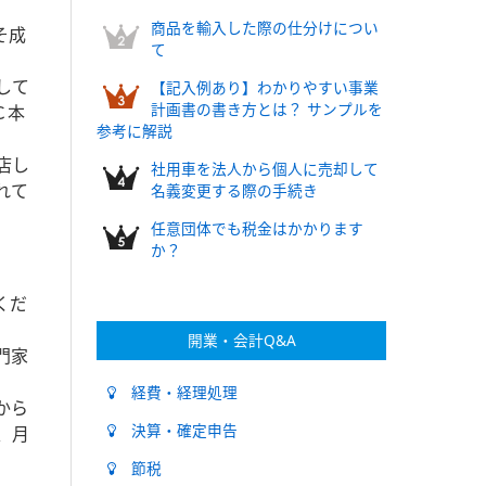
商品を輸入した際の仕分けについ
そ成
て
して
【記入例あり】わかりやすい事業
計画書の書き方とは？ サンプルを
Ｃ本
参考に解説
店し
社用車を法人から個人に売却して
れて
名義変更する際の手続き
任意団体でも税金はかかります
か？
くだ
開業・会計Q&A
門家
経費・経理処理
から
決算・確定申告
、月
節税