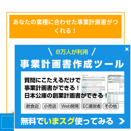
あなたの業種に合わせた事業計画書がつ
くれる！
×
累計８万人が利用！質問に答えるだけで「事
業計画書・数値計画書」が完成
日本政策金融公庫の創業計画書も作成でき、
融資申請に利用できる
12業種・4188社の経営者と比較し、あなたの
事業計画の安全率を判定
飲食業の方
【無料】8万人が利用！
会社設立・経営
事業計画書カンタン作成
マニュアルプレゼント